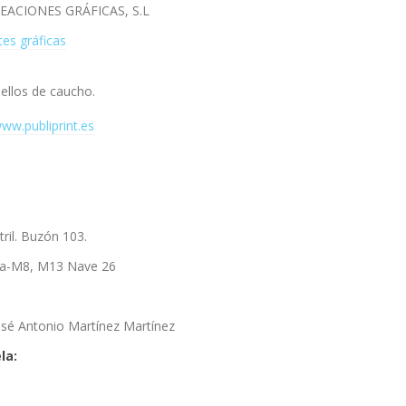
EACIONES GRÁFICAS, S.L
tes gráficas
ellos de caucho.
ww.publiprint.es
tril. Buzón 103.
la-M8, M13 Nave 26
osé Antonio Martínez Martínez
la: