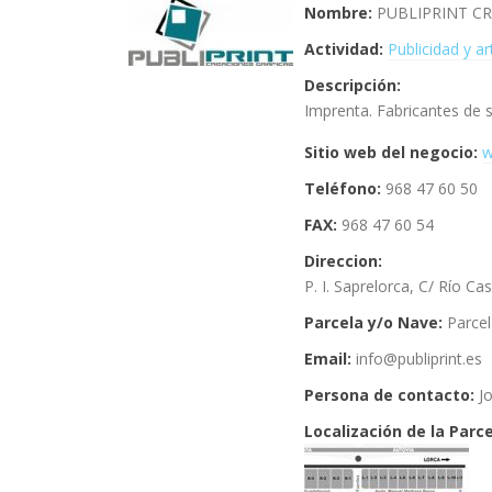
Nombre:
PUBLIPRINT CR
Actividad:
Publicidad y ar
Descripción:
Imprenta. Fabricantes de s
Sitio web del negocio:
w
Teléfono:
968 47 60 50
FAX:
968 47 60 54
Direccion:
P. I. Saprelorca, C/ Río Cas
Parcela y/o Nave:
Parce
Email:
info@publiprint.es
Persona de contacto:
J
Localización de la Parce