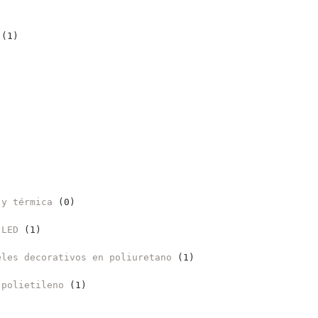
(1)
 y térmica
(0)
 LED
(1)
eles decorativos en poliuretano
(1)
 polietileno
(1)