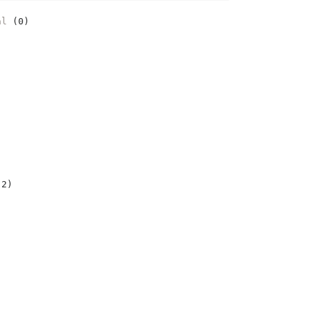
al
(0)
2)