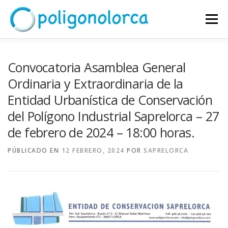
Saltar al contenido
Menú
INICIO
DIRECTORIO EMPRESARIAL
SERVICIOS
Convocatoria Asamblea General
Ordinaria y Extraordinaria de la
Entidad Urbanística de Conservación
ENTIDAD DE CONSERVACIÓN
POLÍGONO LORCA
del Polígono Industrial Saprelorca – 27
de febrero de 2024 – 18:00 horas.
JUNTA DIRECTIVA
CONTACTO
ENLACES
PÚBLICADO EN
12 FEBRERO, 2024
POR
SAPRELORCA